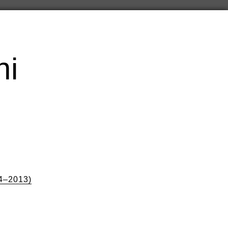
hi
4–2013)