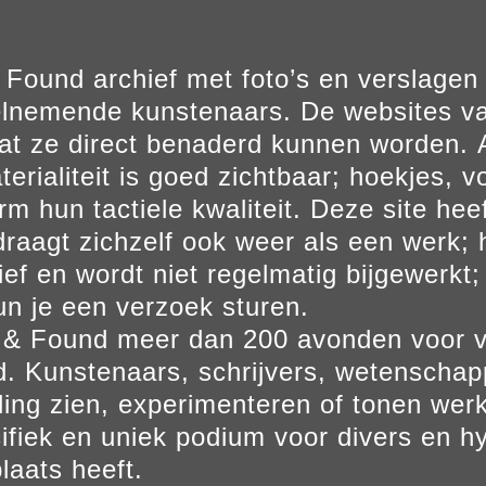
Found archief met foto’s en verslage
elnemende kunstenaars. De websites va
at ze direct benaderd kunnen worden. Al
erialiteit is goed zichtbaar; hoekjes, v
m hun tactiele kwaliteit. Deze site hee
aagt zichzelf ook weer als een werk; he
ief en wordt niet regelmatig bijgewerkt; 
un je een verzoek sturen.
t & Found meer dan 200 avonden voor 
. Kunstenaars, schrijvers, wetenscha
ling zien, experimenteren of tonen werk
ifiek en uniek podium voor divers en hy
laats heeft.