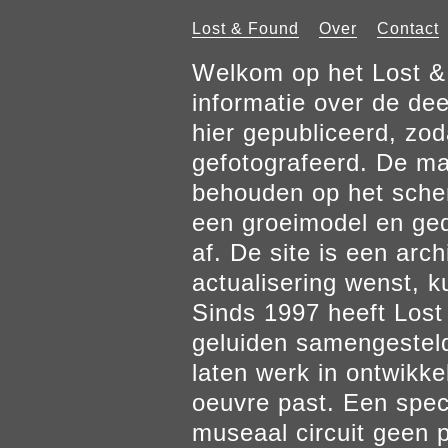
Lost & Found
Over
Contact
Welkom op het Lost & 
informatie over de de
hier gepubliceerd, zod
gefotografeerd. De mat
behouden op het scher
een groeimodel en gedr
af. De site is een arch
actualisering wenst, k
Sinds 1997 heeft Los
geluiden samengesteld
laten werk in ontwikke
oeuvre past. Een spec
museaal circuit geen p