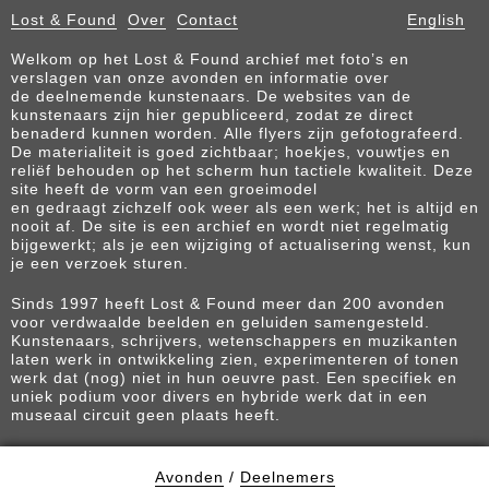
Lost & Found
Over
Contact
English
Welkom op het Lost & Found archief met foto’s en
verslagen van onze avonden en informatie over
de deelnemende kunstenaars. De websites van de
kunstenaars zijn hier gepubliceerd, zodat ze direct
benaderd kunnen worden. Alle flyers zijn gefotografeerd.
De materialiteit is goed zichtbaar; hoekjes, vouwtjes en
reliëf behouden op het scherm hun tactiele kwaliteit. Deze
site heeft de vorm van een groeimodel
en gedraagt zichzelf ook weer als een werk; het is altijd en
nooit af. De site is een archief en wordt niet regelmatig
bijgewerkt; als je een wijziging of actualisering wenst, kun
je een verzoek sturen.
Sinds 1997 heeft Lost & Found meer dan 200 avonden
voor verdwaalde beelden en geluiden samengesteld.
Kunstenaars, schrijvers, wetenschappers en muzikanten
laten werk in ontwikkeling zien, experimenteren of tonen
werk dat (nog) niet in hun oeuvre past. Een specifiek en
uniek podium voor divers en hybride werk dat in een
museaal circuit geen plaats heeft.
Avonden
/
Deelnemers