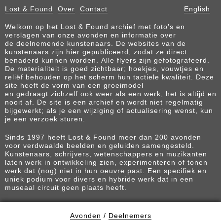
Lost & Found
Over
Contact
English
Welkom op het Lost & Found archief met foto’s en
verslagen van onze avonden en informatie over
de deelnemende kunstenaars. De websites van de
kunstenaars zijn hier gepubliceerd, zodat ze direct
benaderd kunnen worden. Alle flyers zijn gefotografeerd.
De materialiteit is goed zichtbaar; hoekjes, vouwtjes en
reliëf behouden op het scherm hun tactiele kwaliteit. Deze
site heeft de vorm van een groeimodel
en gedraagt zichzelf ook weer als een werk; het is altijd en
nooit af. De site is een archief en wordt niet regelmatig
bijgewerkt; als je een wijziging of actualisering wenst, kun
je een verzoek sturen.
Sinds 1997 heeft Lost & Found meer dan 200 avonden
voor verdwaalde beelden en geluiden samengesteld.
Kunstenaars, schrijvers, wetenschappers en muzikanten
laten werk in ontwikkeling zien, experimenteren of tonen
werk dat (nog) niet in hun oeuvre past. Een specifiek en
uniek podium voor divers en hybride werk dat in een
museaal circuit geen plaats heeft.
Avonden
/
Deelnemers