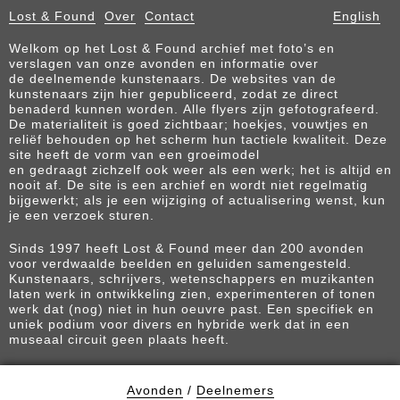
Lost & Found
Over
Contact
English
Welkom op het Lost & Found archief met foto’s en
verslagen van onze avonden en informatie over
de deelnemende kunstenaars. De websites van de
kunstenaars zijn hier gepubliceerd, zodat ze direct
benaderd kunnen worden. Alle flyers zijn gefotografeerd.
De materialiteit is goed zichtbaar; hoekjes, vouwtjes en
reliëf behouden op het scherm hun tactiele kwaliteit. Deze
site heeft de vorm van een groeimodel
en gedraagt zichzelf ook weer als een werk; het is altijd en
nooit af. De site is een archief en wordt niet regelmatig
bijgewerkt; als je een wijziging of actualisering wenst, kun
je een verzoek sturen.
Sinds 1997 heeft Lost & Found meer dan 200 avonden
voor verdwaalde beelden en geluiden samengesteld.
Kunstenaars, schrijvers, wetenschappers en muzikanten
laten werk in ontwikkeling zien, experimenteren of tonen
werk dat (nog) niet in hun oeuvre past. Een specifiek en
uniek podium voor divers en hybride werk dat in een
museaal circuit geen plaats heeft.
Avonden
/
Deelnemers