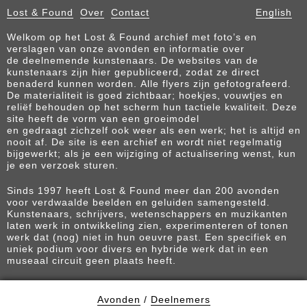
Lost & Found
Over
Contact
English
Welkom op het Lost & Found archief met foto’s en
verslagen van onze avonden en informatie over
de deelnemende kunstenaars. De websites van de
kunstenaars zijn hier gepubliceerd, zodat ze direct
benaderd kunnen worden. Alle flyers zijn gefotografeerd.
De materialiteit is goed zichtbaar; hoekjes, vouwtjes en
reliëf behouden op het scherm hun tactiele kwaliteit. Deze
site heeft de vorm van een groeimodel
en gedraagt zichzelf ook weer als een werk; het is altijd en
nooit af. De site is een archief en wordt niet regelmatig
bijgewerkt; als je een wijziging of actualisering wenst, kun
je een verzoek sturen.
Sinds 1997 heeft Lost & Found meer dan 200 avonden
voor verdwaalde beelden en geluiden samengesteld.
Kunstenaars, schrijvers, wetenschappers en muzikanten
laten werk in ontwikkeling zien, experimenteren of tonen
werk dat (nog) niet in hun oeuvre past. Een specifiek en
uniek podium voor divers en hybride werk dat in een
museaal circuit geen plaats heeft.
Avonden
/
Deelnemers