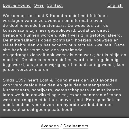
Lost & Found
Over
Contact
English
Welkom op het Lost & Found archief met foto’s en
verslagen van onze avonden en informatie over
de deelnemende kunstenaars. De websites van de
kunstenaars zijn hier gepubliceerd, zodat ze direct
benaderd kunnen worden. Alle flyers zijn gefotografeerd.
De materialiteit is goed zichtbaar; hoekjes, vouwtjes en
reliëf behouden op het scherm hun tactiele kwaliteit. Deze
site heeft de vorm van een groeimodel
en gedraagt zichzelf ook weer als een werk; het is altijd en
nooit af. De site is een archief en wordt niet regelmatig
bijgewerkt; als je een wijziging of actualisering wenst, kun
je een verzoek sturen.
Sinds 1997 heeft Lost & Found meer dan 200 avonden
voor verdwaalde beelden en geluiden samengesteld.
Kunstenaars, schrijvers, wetenschappers en muzikanten
laten werk in ontwikkeling zien, experimenteren of tonen
werk dat (nog) niet in hun oeuvre past. Een specifiek en
uniek podium voor divers en hybride werk dat in een
museaal circuit geen plaats heeft.
Avonden
/
Deelnemers