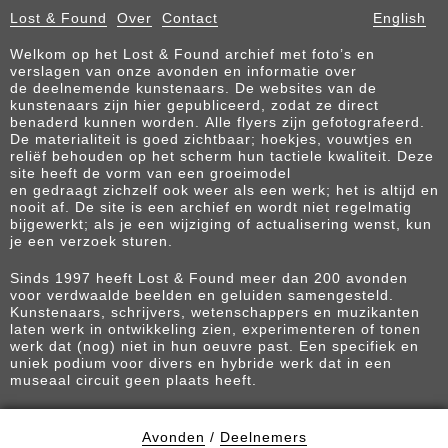
Lost & Found
Over
Contact
English
Welkom op het Lost & Found archief met foto’s en
verslagen van onze avonden en informatie over
de deelnemende kunstenaars. De websites van de
kunstenaars zijn hier gepubliceerd, zodat ze direct
benaderd kunnen worden. Alle flyers zijn gefotografeerd.
De materialiteit is goed zichtbaar; hoekjes, vouwtjes en
reliëf behouden op het scherm hun tactiele kwaliteit. Deze
site heeft de vorm van een groeimodel
en gedraagt zichzelf ook weer als een werk; het is altijd en
nooit af. De site is een archief en wordt niet regelmatig
bijgewerkt; als je een wijziging of actualisering wenst, kun
je een verzoek sturen.
Sinds 1997 heeft Lost & Found meer dan 200 avonden
voor verdwaalde beelden en geluiden samengesteld.
Kunstenaars, schrijvers, wetenschappers en muzikanten
laten werk in ontwikkeling zien, experimenteren of tonen
werk dat (nog) niet in hun oeuvre past. Een specifiek en
uniek podium voor divers en hybride werk dat in een
museaal circuit geen plaats heeft.
Avonden
/
Deelnemers