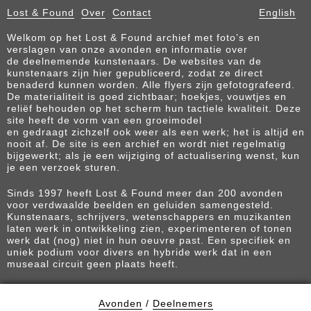
Lost & Found
Over
Contact
English
Welkom op het Lost & Found archief met foto’s en
verslagen van onze avonden en informatie over
de deelnemende kunstenaars. De websites van de
kunstenaars zijn hier gepubliceerd, zodat ze direct
benaderd kunnen worden. Alle flyers zijn gefotografeerd.
De materialiteit is goed zichtbaar; hoekjes, vouwtjes en
reliëf behouden op het scherm hun tactiele kwaliteit. Deze
site heeft de vorm van een groeimodel
en gedraagt zichzelf ook weer als een werk; het is altijd en
nooit af. De site is een archief en wordt niet regelmatig
bijgewerkt; als je een wijziging of actualisering wenst, kun
je een verzoek sturen.
Sinds 1997 heeft Lost & Found meer dan 200 avonden
voor verdwaalde beelden en geluiden samengesteld.
Kunstenaars, schrijvers, wetenschappers en muzikanten
laten werk in ontwikkeling zien, experimenteren of tonen
werk dat (nog) niet in hun oeuvre past. Een specifiek en
uniek podium voor divers en hybride werk dat in een
museaal circuit geen plaats heeft.
Avonden
/
Deelnemers