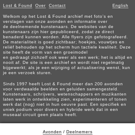
Lost & Found
Over
Contact
English
Welkom op het Lost & Found archief met foto’s en
verslagen van onze avonden en informatie over
de deelnemende kunstenaars. De websites van de
kunstenaars zijn hier gepubliceerd, zodat ze direct
benaderd kunnen worden. Alle flyers zijn gefotografeerd.
De materialiteit is goed zichtbaar; hoekjes, vouwtjes en
reliëf behouden op het scherm hun tactiele kwaliteit. Deze
site heeft de vorm van een groeimodel
en gedraagt zichzelf ook weer als een werk; het is altijd en
nooit af. De site is een archief en wordt niet regelmatig
bijgewerkt; als je een wijziging of actualisering wenst, kun
je een verzoek sturen.
Sinds 1997 heeft Lost & Found meer dan 200 avonden
voor verdwaalde beelden en geluiden samengesteld.
Kunstenaars, schrijvers, wetenschappers en muzikanten
laten werk in ontwikkeling zien, experimenteren of tonen
werk dat (nog) niet in hun oeuvre past. Een specifiek en
uniek podium voor divers en hybride werk dat in een
museaal circuit geen plaats heeft.
Avonden
/
Deelnemers