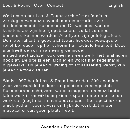
Lost & Found
Over
Contact
English
Welkom op het Lost & Found archief met foto’s en
verslagen van onze avonden en informatie over
de deelnemende kunstenaars. De websites van de
kunstenaars zijn hier gepubliceerd, zodat ze direct
benaderd kunnen worden. Alle flyers zijn gefotografeerd.
De materialiteit is goed zichtbaar; hoekjes, vouwtjes en
reliëf behouden op het scherm hun tactiele kwaliteit. Deze
site heeft de vorm van een groeimodel
en gedraagt zichzelf ook weer als een werk; het is altijd en
nooit af. De site is een archief en wordt niet regelmatig
bijgewerkt; als je een wijziging of actualisering wenst, kun
je een verzoek sturen.
Sinds 1997 heeft Lost & Found meer dan 200 avonden
voor verdwaalde beelden en geluiden samengesteld.
Kunstenaars, schrijvers, wetenschappers en muzikanten
laten werk in ontwikkeling zien, experimenteren of tonen
werk dat (nog) niet in hun oeuvre past. Een specifiek en
uniek podium voor divers en hybride werk dat in een
museaal circuit geen plaats heeft.
Avonden
/
Deelnemers