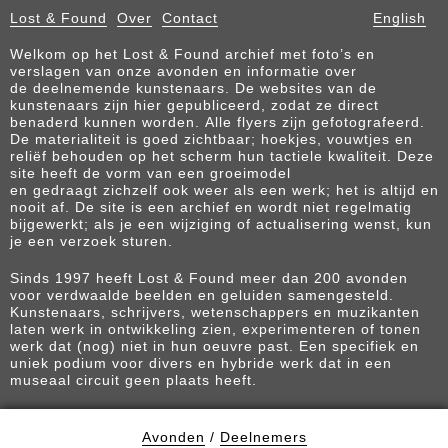
Lost & Found
Over
Contact
English
Welkom op het Lost & Found archief met foto’s en
verslagen van onze avonden en informatie over
de deelnemende kunstenaars. De websites van de
kunstenaars zijn hier gepubliceerd, zodat ze direct
benaderd kunnen worden. Alle flyers zijn gefotografeerd.
De materialiteit is goed zichtbaar; hoekjes, vouwtjes en
reliëf behouden op het scherm hun tactiele kwaliteit. Deze
site heeft de vorm van een groeimodel
en gedraagt zichzelf ook weer als een werk; het is altijd en
nooit af. De site is een archief en wordt niet regelmatig
bijgewerkt; als je een wijziging of actualisering wenst, kun
je een verzoek sturen.
Sinds 1997 heeft Lost & Found meer dan 200 avonden
voor verdwaalde beelden en geluiden samengesteld.
Kunstenaars, schrijvers, wetenschappers en muzikanten
laten werk in ontwikkeling zien, experimenteren of tonen
werk dat (nog) niet in hun oeuvre past. Een specifiek en
uniek podium voor divers en hybride werk dat in een
museaal circuit geen plaats heeft.
Avonden
/
Deelnemers