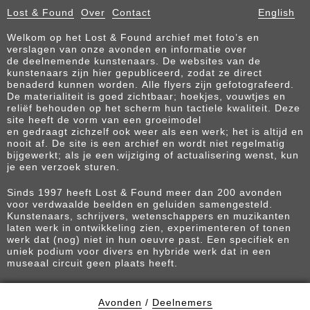
Lost & Found
Over
Contact
English
Welkom op het Lost & Found archief met foto’s en
verslagen van onze avonden en informatie over
de deelnemende kunstenaars. De websites van de
kunstenaars zijn hier gepubliceerd, zodat ze direct
benaderd kunnen worden. Alle flyers zijn gefotografeerd.
De materialiteit is goed zichtbaar; hoekjes, vouwtjes en
reliëf behouden op het scherm hun tactiele kwaliteit. Deze
site heeft de vorm van een groeimodel
en gedraagt zichzelf ook weer als een werk; het is altijd en
nooit af. De site is een archief en wordt niet regelmatig
bijgewerkt; als je een wijziging of actualisering wenst, kun
je een verzoek sturen.
Sinds 1997 heeft Lost & Found meer dan 200 avonden
voor verdwaalde beelden en geluiden samengesteld.
Kunstenaars, schrijvers, wetenschappers en muzikanten
laten werk in ontwikkeling zien, experimenteren of tonen
werk dat (nog) niet in hun oeuvre past. Een specifiek en
uniek podium voor divers en hybride werk dat in een
museaal circuit geen plaats heeft.
Avonden
/
Deelnemers