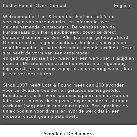
Lost & Found
Over
Contact
English
Welkom op het Lost & Found archief met foto’s en
verslagen van onze avonden en informatie over
de deelnemende kunstenaars. De websites van de
kunstenaars zijn hier gepubliceerd, zodat ze direct
benaderd kunnen worden. Alle flyers zijn gefotografeerd.
De materialiteit is goed zichtbaar; hoekjes, vouwtjes en
reliëf behouden op het scherm hun tactiele kwaliteit. Deze
site heeft de vorm van een groeimodel
en gedraagt zichzelf ook weer als een werk; het is altijd en
nooit af. De site is een archief en wordt niet regelmatig
bijgewerkt; als je een wijziging of actualisering wenst, kun
je een verzoek sturen.
Sinds 1997 heeft Lost & Found meer dan 200 avonden
voor verdwaalde beelden en geluiden samengesteld.
Kunstenaars, schrijvers, wetenschappers en muzikanten
laten werk in ontwikkeling zien, experimenteren of tonen
werk dat (nog) niet in hun oeuvre past. Een specifiek en
uniek podium voor divers en hybride werk dat in een
museaal circuit geen plaats heeft.
Avonden
/
Deelnemers