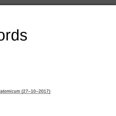
ords
n
natomicum (27–10–2017)