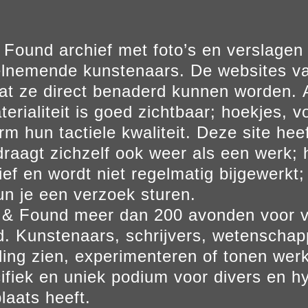
Found archief met foto’s en verslage
elnemende kunstenaars. De websites va
at ze direct benaderd kunnen worden. Al
erialiteit is goed zichtbaar; hoekjes, v
m hun tactiele kwaliteit. Deze site hee
aagt zichzelf ook weer als een werk; he
ief en wordt niet regelmatig bijgewerkt; 
un je een verzoek sturen.
t & Found meer dan 200 avonden voor 
. Kunstenaars, schrijvers, wetenscha
ling zien, experimenteren of tonen werk
ifiek en uniek podium voor divers en hy
laats heeft.