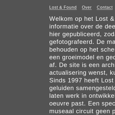
Lost & Found
Over
Contact
Welkom op het Lost & 
informatie over de de
hier gepubliceerd, zod
gefotografeerd. De mat
behouden op het scher
een groeimodel en gedr
af. De site is een arch
actualisering wenst, k
Sinds 1997 heeft Los
geluiden samengesteld
laten werk in ontwikke
oeuvre past. Een spec
museaal circuit geen p