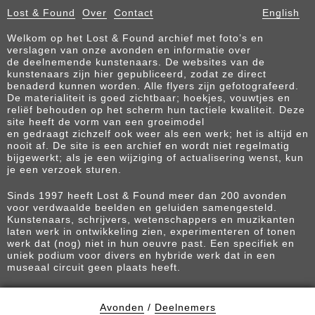
Lost & Found
Over
Contact
English
Welkom op het Lost & Found archief met foto’s en
verslagen van onze avonden en informatie over
de deelnemende kunstenaars. De websites van de
kunstenaars zijn hier gepubliceerd, zodat ze direct
benaderd kunnen worden. Alle flyers zijn gefotografeerd.
De materialiteit is goed zichtbaar; hoekjes, vouwtjes en
reliëf behouden op het scherm hun tactiele kwaliteit. Deze
site heeft de vorm van een groeimodel
en gedraagt zichzelf ook weer als een werk; het is altijd en
nooit af. De site is een archief en wordt niet regelmatig
bijgewerkt; als je een wijziging of actualisering wenst, kun
je een verzoek sturen.
Sinds 1997 heeft Lost & Found meer dan 200 avonden
voor verdwaalde beelden en geluiden samengesteld.
Kunstenaars, schrijvers, wetenschappers en muzikanten
laten werk in ontwikkeling zien, experimenteren of tonen
werk dat (nog) niet in hun oeuvre past. Een specifiek en
uniek podium voor divers en hybride werk dat in een
museaal circuit geen plaats heeft.
Avonden
/
Deelnemers