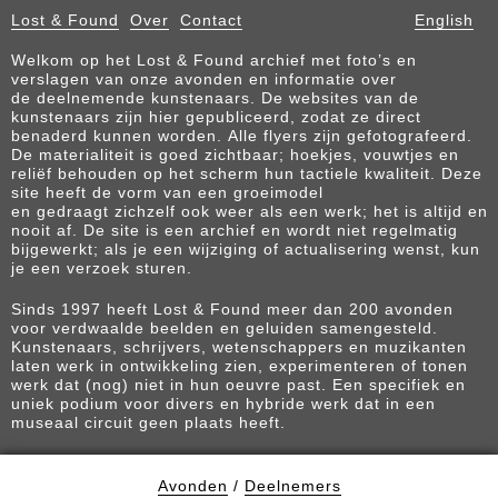
Lost & Found
Over
Contact
English
Welkom op het Lost & Found archief met foto’s en
verslagen van onze avonden en informatie over
de deelnemende kunstenaars. De websites van de
kunstenaars zijn hier gepubliceerd, zodat ze direct
benaderd kunnen worden. Alle flyers zijn gefotografeerd.
De materialiteit is goed zichtbaar; hoekjes, vouwtjes en
reliëf behouden op het scherm hun tactiele kwaliteit. Deze
site heeft de vorm van een groeimodel
en gedraagt zichzelf ook weer als een werk; het is altijd en
nooit af. De site is een archief en wordt niet regelmatig
bijgewerkt; als je een wijziging of actualisering wenst, kun
je een verzoek sturen.
Sinds 1997 heeft Lost & Found meer dan 200 avonden
voor verdwaalde beelden en geluiden samengesteld.
Kunstenaars, schrijvers, wetenschappers en muzikanten
laten werk in ontwikkeling zien, experimenteren of tonen
werk dat (nog) niet in hun oeuvre past. Een specifiek en
uniek podium voor divers en hybride werk dat in een
museaal circuit geen plaats heeft.
Avonden
/
Deelnemers