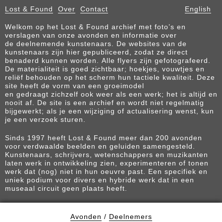
Lost & Found
Over
Contact
English
Welkom op het Lost & Found archief met foto’s en
verslagen van onze avonden en informatie over
de deelnemende kunstenaars. De websites van de
kunstenaars zijn hier gepubliceerd, zodat ze direct
benaderd kunnen worden. Alle flyers zijn gefotografeerd.
De materialiteit is goed zichtbaar; hoekjes, vouwtjes en
reliëf behouden op het scherm hun tactiele kwaliteit. Deze
site heeft de vorm van een groeimodel
en gedraagt zichzelf ook weer als een werk; het is altijd en
nooit af. De site is een archief en wordt niet regelmatig
bijgewerkt; als je een wijziging of actualisering wenst, kun
je een verzoek sturen.
Sinds 1997 heeft Lost & Found meer dan 200 avonden
voor verdwaalde beelden en geluiden samengesteld.
Kunstenaars, schrijvers, wetenschappers en muzikanten
laten werk in ontwikkeling zien, experimenteren of tonen
werk dat (nog) niet in hun oeuvre past. Een specifiek en
uniek podium voor divers en hybride werk dat in een
museaal circuit geen plaats heeft.
Avonden
/
Deelnemers