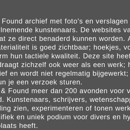
Found archief met foto’s en verslage
elnemende kunstenaars. De websites va
at ze direct benaderd kunnen worden. Al
erialiteit is goed zichtbaar; hoekjes, v
m hun tactiele kwaliteit. Deze site hee
aagt zichzelf ook weer als een werk; he
ief en wordt niet regelmatig bijgewerkt; 
un je een verzoek sturen.
t & Found meer dan 200 avonden voor 
. Kunstenaars, schrijvers, wetenscha
ling zien, experimenteren of tonen werk
ifiek en uniek podium voor divers en hy
laats heeft.