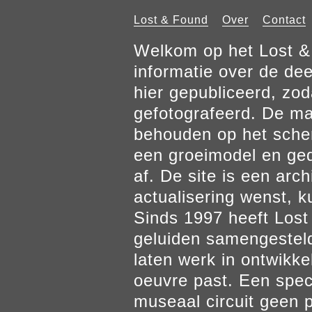
Lost & Found
Over
Contact
Welkom op het Lost & 
informatie over de de
hier gepubliceerd, zod
gefotografeerd. De mat
behouden op het scher
een groeimodel en gedr
af. De site is een arch
actualisering wenst, k
Sinds 1997 heeft Los
geluiden samengesteld
laten werk in ontwikke
oeuvre past. Een spec
museaal circuit geen p