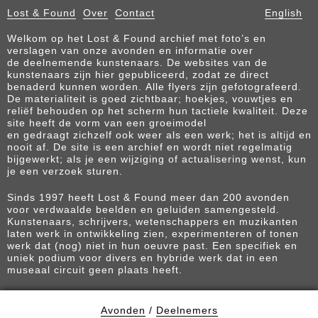
Lost & Found
Over
Contact
English
Welkom op het Lost & Found archief met foto’s en
verslagen van onze avonden en informatie over
de deelnemende kunstenaars. De websites van de
kunstenaars zijn hier gepubliceerd, zodat ze direct
benaderd kunnen worden. Alle flyers zijn gefotografeerd.
De materialiteit is goed zichtbaar; hoekjes, vouwtjes en
reliëf behouden op het scherm hun tactiele kwaliteit. Deze
site heeft de vorm van een groeimodel
en gedraagt zichzelf ook weer als een werk; het is altijd en
nooit af. De site is een archief en wordt niet regelmatig
bijgewerkt; als je een wijziging of actualisering wenst, kun
je een verzoek sturen.
Sinds 1997 heeft Lost & Found meer dan 200 avonden
voor verdwaalde beelden en geluiden samengesteld.
Kunstenaars, schrijvers, wetenschappers en muzikanten
laten werk in ontwikkeling zien, experimenteren of tonen
werk dat (nog) niet in hun oeuvre past. Een specifiek en
uniek podium voor divers en hybride werk dat in een
museaal circuit geen plaats heeft.
Avonden
/
Deelnemers