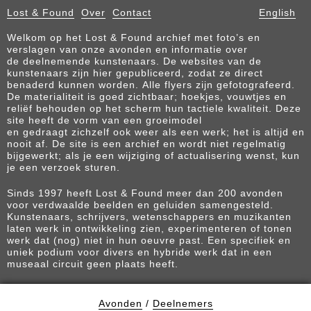
Lost & Found
Over
Contact
English
Welkom op het Lost & Found archief met foto’s en
verslagen van onze avonden en informatie over
de deelnemende kunstenaars. De websites van de
kunstenaars zijn hier gepubliceerd, zodat ze direct
benaderd kunnen worden. Alle flyers zijn gefotografeerd.
De materialiteit is goed zichtbaar; hoekjes, vouwtjes en
reliëf behouden op het scherm hun tactiele kwaliteit. Deze
site heeft de vorm van een groeimodel
en gedraagt zichzelf ook weer als een werk; het is altijd en
nooit af. De site is een archief en wordt niet regelmatig
bijgewerkt; als je een wijziging of actualisering wenst, kun
je een verzoek sturen.
Sinds 1997 heeft Lost & Found meer dan 200 avonden
voor verdwaalde beelden en geluiden samengesteld.
Kunstenaars, schrijvers, wetenschappers en muzikanten
laten werk in ontwikkeling zien, experimenteren of tonen
werk dat (nog) niet in hun oeuvre past. Een specifiek en
uniek podium voor divers en hybride werk dat in een
museaal circuit geen plaats heeft.
Avonden
/
Deelnemers