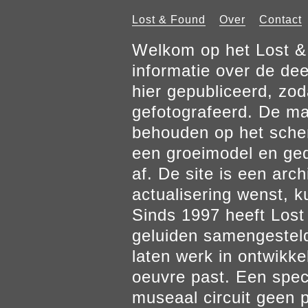
Lost & Found
Over
Contact
Welkom op het Lost & 
informatie over de de
hier gepubliceerd, zod
gefotografeerd. De mat
behouden op het scher
een groeimodel en gedr
af. De site is een arch
actualisering wenst, k
Sinds 1997 heeft Los
geluiden samengesteld
laten werk in ontwikke
oeuvre past. Een spec
museaal circuit geen p