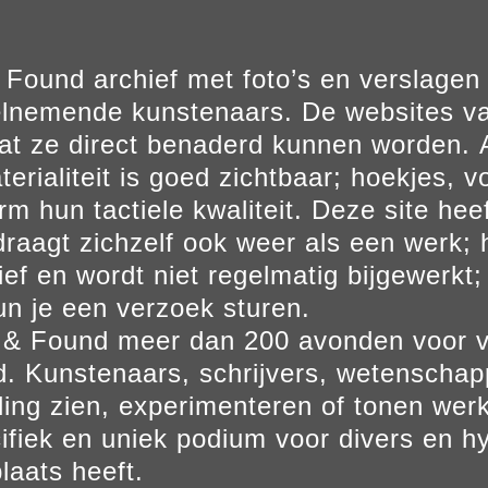
Found archief met foto’s en verslage
elnemende kunstenaars. De websites va
at ze direct benaderd kunnen worden. Al
erialiteit is goed zichtbaar; hoekjes, v
m hun tactiele kwaliteit. Deze site hee
aagt zichzelf ook weer als een werk; he
ief en wordt niet regelmatig bijgewerkt; 
un je een verzoek sturen.
t & Found meer dan 200 avonden voor 
. Kunstenaars, schrijvers, wetenscha
ling zien, experimenteren of tonen werk
ifiek en uniek podium voor divers en hy
laats heeft.