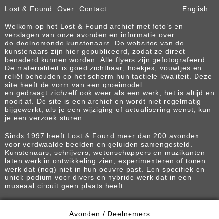
Lost & Found
Over
Contact
English
Welkom op het Lost & Found archief met foto’s en
verslagen van onze avonden en informatie over
de deelnemende kunstenaars. De websites van de
kunstenaars zijn hier gepubliceerd, zodat ze direct
benaderd kunnen worden. Alle flyers zijn gefotografeerd.
De materialiteit is goed zichtbaar; hoekjes, vouwtjes en
reliëf behouden op het scherm hun tactiele kwaliteit. Deze
site heeft de vorm van een groeimodel
en gedraagt zichzelf ook weer als een werk; het is altijd en
nooit af. De site is een archief en wordt niet regelmatig
bijgewerkt; als je een wijziging of actualisering wenst, kun
je een verzoek sturen.
Sinds 1997 heeft Lost & Found meer dan 200 avonden
voor verdwaalde beelden en geluiden samengesteld.
Kunstenaars, schrijvers, wetenschappers en muzikanten
laten werk in ontwikkeling zien, experimenteren of tonen
werk dat (nog) niet in hun oeuvre past. Een specifiek en
uniek podium voor divers en hybride werk dat in een
museaal circuit geen plaats heeft.
Avonden
/
Deelnemers