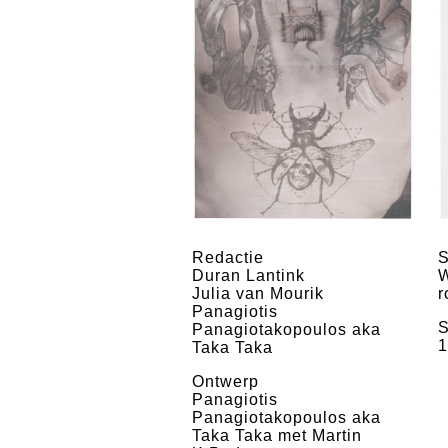
Redactie
S
Duran Lantink
Julia van Mourik
r
Panagiotis
S
Panagiotakopoulos aka
1
Taka Taka
Ontwerp
Panagiotis
Panagiotakopoulos aka
Taka Taka met Martin