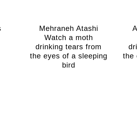
s
Mehraneh Atashi
A
Watch a moth
drinking tears from
dr
the eyes of a sleeping
the 
bird