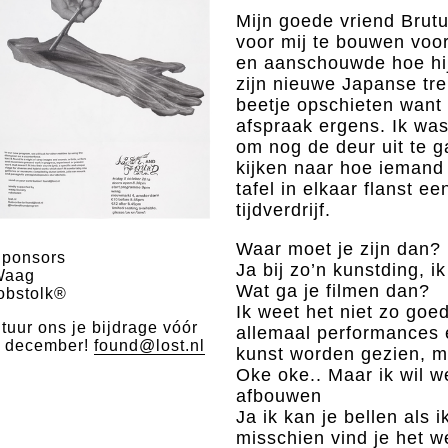
Mijn goede vriend Brut
voor mij te bouwen voor
en aanschouwde hoe hij
zijn nieuwe Japanse tr
beetje opschieten want
afspraak ergens. Ik wa
om nog de deur uit te 
kijken naar hoe iemand
tafel in elkaar flanst ee
tijdverdrijf.
Waar moet je zijn dan?
ponsors
Ja bij zo’n kunstding, 
Waag
Wat ga je filmen dan?
obstolk®
Ik weet het niet zo goed
tuur ons je bijdrage vóór
allemaal performances e
 december!
found@lost.nl
kunst worden gezien, ma
Oke oke.. Maar ik wil we
afbouwen
Ja ik kan je bellen als 
misschien vind je het w