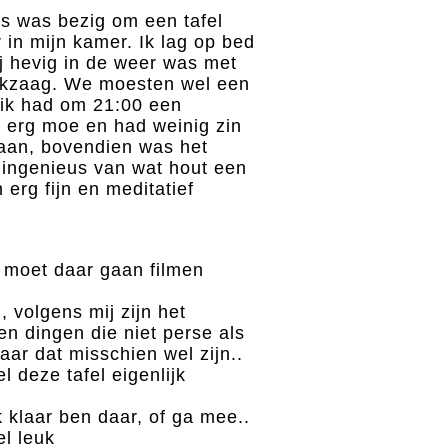
us was bezig om een tafel
 in mijn kamer. Ik lag op bed
 hevig in de weer was met
ekzaag. We moesten wel een
 ik had om 21:00 een
s erg moe en had weinig zin
gaan, bovendien was het
 ingenieus van wat hout een
n erg fijn en meditatief
ik moet daar gaan filmen
, volgens mij zijn het
n dingen die niet perse als
ar dat misschien wel zijn..
l deze tafel eigenlijk
ik klaar ben daar, of ga mee..
el leuk