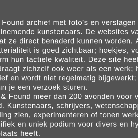
Found archief met foto’s en verslage
elnemende kunstenaars. De websites va
at ze direct benaderd kunnen worden. Al
erialiteit is goed zichtbaar; hoekjes, v
m hun tactiele kwaliteit. Deze site hee
aagt zichzelf ook weer als een werk; he
ief en wordt niet regelmatig bijgewerkt; 
un je een verzoek sturen.
t & Found meer dan 200 avonden voor 
. Kunstenaars, schrijvers, wetenscha
ling zien, experimenteren of tonen werk
ifiek en uniek podium voor divers en hy
laats heeft.