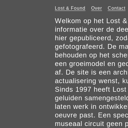
Lost & Found
Over
Contact
Welkom op het Lost & 
informatie over de de
hier gepubliceerd, zod
gefotografeerd. De mat
behouden op het scher
een groeimodel en gedr
af. De site is een arch
actualisering wenst, k
Sinds 1997 heeft Los
geluiden samengesteld
laten werk in ontwikke
oeuvre past. Een spec
museaal circuit geen p