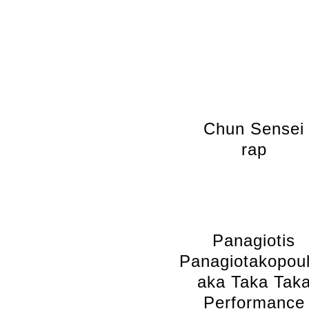
Chun Sensei
rap
Panagiotis
Panagiotakopou
aka Taka Tak
Performance