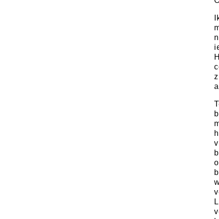
O
I
m
n
i
H
c
z
a
T
b
m
h
v
b
o
b
w
v
L
v