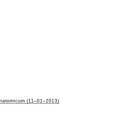
n
natomicum (11–01–2013)