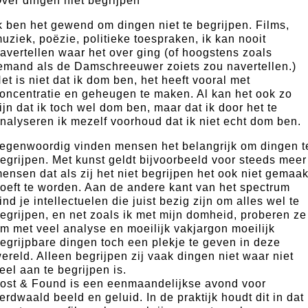
ver dingen niet begrijpen
k ben het gewend om dingen niet te begrijpen. Films,
uziek, poëzie, politieke toespraken, ik kan nooit
avertellen waar het over ging (of hoogstens zoals
emand als de Damschreeuwer zoiets zou navertellen.)
et is niet dat ik dom ben, het heeft vooral met
oncentratie en geheugen te maken. Al kan het ook zo
ijn dat ik toch wel dom ben, maar dat ik door het te
nalyseren ik mezelf voorhoud dat ik niet echt dom ben.
egenwoordig vinden mensen het belangrijk om dingen t
egrijpen. Met kunst geldt bijvoorbeeld voor steeds meer
ensen dat als zij het niet begrijpen het ook niet gemaak
oeft te worden. Aan de andere kant van het spectrum
ind je intellectuelen die juist bezig zijn om alles wel te
egrijpen, en net zoals ik met mijn domheid, proberen ze
m met veel analyse en moeilijk vakjargon moeilijk
egrijpbare dingen toch een plekje te geven in deze
ereld. Alleen begrijpen zij vaak dingen niet waar niet
eel aan te begrijpen is.
ost & Found is een eenmaandelijkse avond voor
erdwaald beeld en geluid. In de praktijk houdt dit in dat