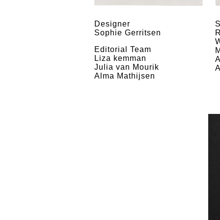
Designer
S
Sophie Gerritsen
R
W
Editorial Team
M
Liza kemman
A
Julia van Mourik
A
Alma Mathijsen