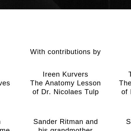
With contributions by
Ireen Kurvers
ves
The Anatomy Lesson
The
of Dr. Nicolaes Tulp
of
n
Sander Ritman and
S
ome
his grandmother