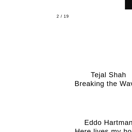
2 / 19
Tejal Shah
Breaking the Wa
Eddo Hartma
Here lives my h