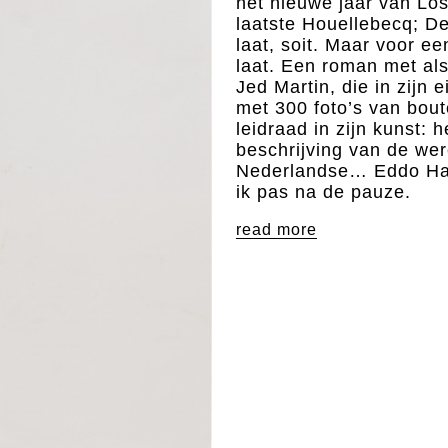
het nieuwe jaar van Los
laatste Houellebecq; De
laat, soit. Maar voor ee
laat. Een roman met al
Jed Martin, die in zijn
met 300 foto’s van bou
leidraad in zijn kunst: 
beschrijving van de we
Nederlandse… Eddo Har
ik pas na de pauze.
read more