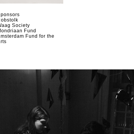
ponsors
obstolk
aag Society
ondriaan Fund
msterdam Fund for the
rts