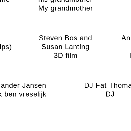
My grandmother
Steven Bos and
An
lps)
Susan Lanting
3D film
ander Jansen
DJ Fat Thom
k ben vreselijk
DJ