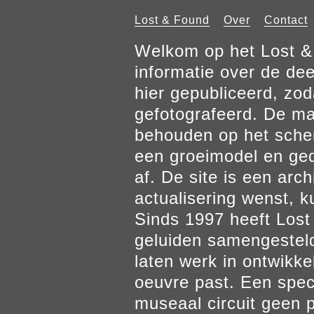
Lost & Found
Over
Contact
Welkom op het Lost & 
informatie over de de
hier gepubliceerd, zod
gefotografeerd. De mat
behouden op het scher
een groeimodel en gedr
af. De site is een arch
actualisering wenst, k
Sinds 1997 heeft Los
geluiden samengesteld
laten werk in ontwikke
oeuvre past. Een spec
museaal circuit geen p