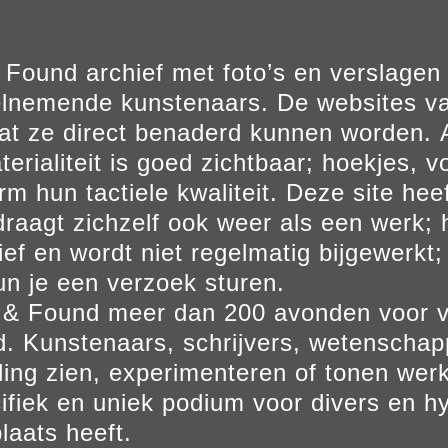
Found archief met foto’s en verslage
elnemende kunstenaars. De websites va
at ze direct benaderd kunnen worden. Al
erialiteit is goed zichtbaar; hoekjes, v
m hun tactiele kwaliteit. Deze site hee
aagt zichzelf ook weer als een werk; he
ief en wordt niet regelmatig bijgewerkt; 
un je een verzoek sturen.
t & Found meer dan 200 avonden voor 
. Kunstenaars, schrijvers, wetenscha
ling zien, experimenteren of tonen werk
ifiek en uniek podium voor divers en hy
laats heeft.