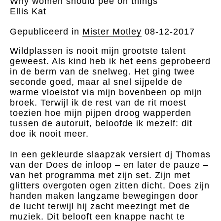
Why women should pee on things
Ellis Kat
Gepubliceerd in
Mister Motley
08-12-2017
Wildplassen is nooit mijn grootste talent
geweest. Als kind heb ik het eens geprobeerd
in de berm van de snelweg. Het ging twee
seconde goed, maar al snel sijpelde de
warme vloeistof via mijn bovenbeen op mijn
broek. Terwijl ik de rest van de rit moest
toezien hoe mijn pijpen droog wapperden
tussen de autoruit, beloofde ik mezelf: dit
doe ik nooit meer.
In een gekleurde slaapzak versiert dj Thomas
van der Does de inloop – en later de pauze –
van het programma met zijn set. Zijn met
glitters overgoten ogen zitten dicht. Does zijn
handen maken langzame bewegingen door
de lucht terwijl hij zacht meezingt met de
muziek. Dit belooft een knappe nacht te