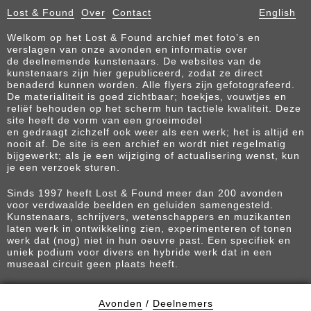
Lost & Found
Over
Contact
English
Welkom op het Lost & Found archief met foto’s en
verslagen van onze avonden en informatie over
de deelnemende kunstenaars. De websites van de
kunstenaars zijn hier gepubliceerd, zodat ze direct
benaderd kunnen worden. Alle flyers zijn gefotografeerd.
De materialiteit is goed zichtbaar; hoekjes, vouwtjes en
reliëf behouden op het scherm hun tactiele kwaliteit. Deze
site heeft de vorm van een groeimodel
en gedraagt zichzelf ook weer als een werk; het is altijd en
nooit af. De site is een archief en wordt niet regelmatig
bijgewerkt; als je een wijziging of actualisering wenst, kun
je een verzoek sturen.
Sinds 1997 heeft Lost & Found meer dan 200 avonden
voor verdwaalde beelden en geluiden samengesteld.
Kunstenaars, schrijvers, wetenschappers en muzikanten
laten werk in ontwikkeling zien, experimenteren of tonen
werk dat (nog) niet in hun oeuvre past. Een specifiek en
uniek podium voor divers en hybride werk dat in een
museaal circuit geen plaats heeft.
Avonden
/
Deelnemers