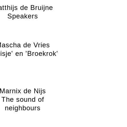
tthijs de Bruijne
Speakers
ascha de Vries
isje' en 'Broekrok'
Marnix de Nijs
The sound of
neighbours