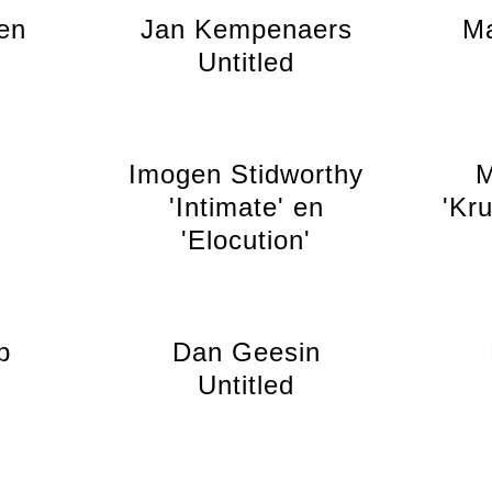
en
Jan Kempenaers
Ma
Untitled
Imogen Stidworthy
M
'Intimate' en
'Kru
'Elocution'
p
Dan Geesin
Untitled