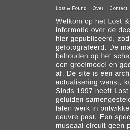
Lost & Found
Over
Contact
Welkom op het Lost & 
informatie over de de
hier gepubliceerd, zod
gefotografeerd. De mat
behouden op het scher
een groeimodel en gedr
af. De site is een arch
actualisering wenst, k
Sinds 1997 heeft Los
geluiden samengesteld
laten werk in ontwikke
oeuvre past. Een spec
museaal circuit geen p