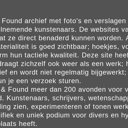
Found archief met foto’s en verslage
elnemende kunstenaars. De websites va
at ze direct benaderd kunnen worden. Al
erialiteit is goed zichtbaar; hoekjes, v
m hun tactiele kwaliteit. Deze site hee
aagt zichzelf ook weer als een werk; he
ief en wordt niet regelmatig bijgewerkt; 
un je een verzoek sturen.
t & Found meer dan 200 avonden voor 
. Kunstenaars, schrijvers, wetenscha
ling zien, experimenteren of tonen werk
ifiek en uniek podium voor divers en hy
laats heeft.