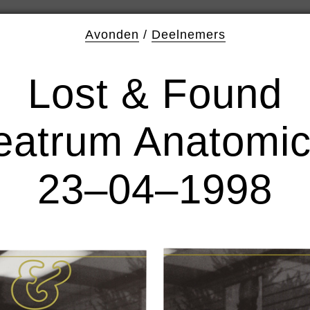
Avonden
/
Deelnemers
Lost & Found
eatrum Anatomi
23–04–1998