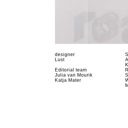
designer
S
Lust
A
K
Editorial team
R
Julia van Mourik
S
Katja Mater
W
M