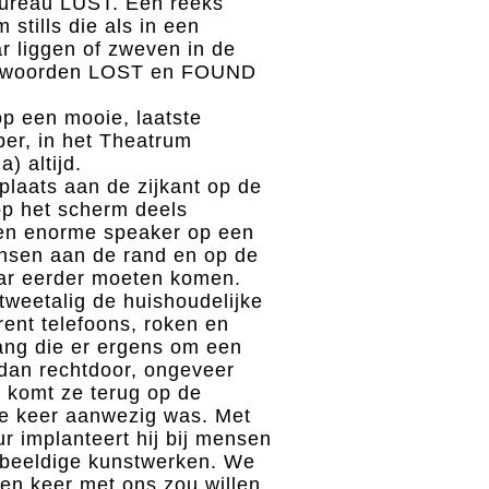
ureau LUST. Een reeks
 stills die als in een
r liggen of zweven in de
de woorden LOST en FOUND
op een mooie, laatste
ber, in het Theatrum
) altijd.
plaats aan de zijkant op de
op het scherm deels
en enorme speaker op een
ensen aan de rand en op de
ar eerder moeten komen.
tweetalig de huishoudelijke
ent telefoons, roken en
ang die er ergens om een
n dan rechtdoor, ongeveer
, komt ze terug op de
ge keer aanwezig was. Met
r implanteert hij bij mensen
kbeeldige kunstwerken. We
 een keer met ons zou willen