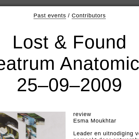
Past events
/
Contributors
Lost & Found
eatrum Anatomi
25–09–2009
review
Esma Moukhtar
Leader en uitnodiging 