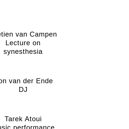
etien van Campen
Lecture on
synesthesia
on van der Ende
DJ
Tarek Atoui
sic performance