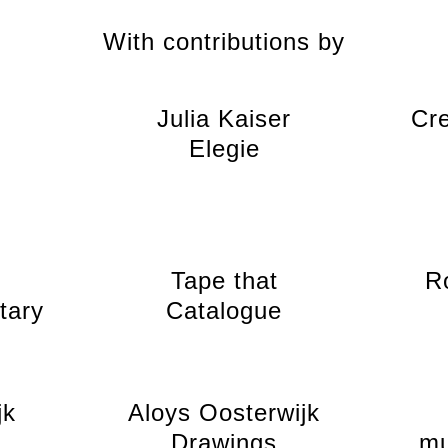
With contributions by
Julia Kaiser
Cr
Elegie
Tape that
R
tary
Catalogue
jk
Aloys Oosterwijk
Drawings
mu