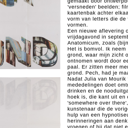
gemaakt door ontwerpb
'versneden' beelden; film
kaartenbak achter elkaa
vorm van letters die 
vormen.
Een nieuwe aflevering 
vrijdagavond in septem
Anatomicum, zoals (bijna
Het is bomvol. Ik neem 
grond, waar mijn zicht 
ontnomen wordt door e
paal. Er zitten meer m
grond. Pech, had je ma
Nadat Julia van Mourik 
mededelingen doet omtr
drinken en de nooduitg
hoek is, die kant uit e
'somewhere over there'
kunstenaar die de vori
hulp van een hypnotiseu
herinneringen aan den
vroegen of hij dat niet