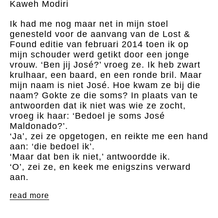
Kaweh Modiri
Ik had me nog maar net in mijn stoel
genesteld voor de aanvang van de Lost &
Found editie van februari 2014 toen ik op
mijn schouder werd getikt door een jonge
vrouw. ‘Ben jij José?’ vroeg ze. Ik heb zwart
krulhaar, een baard, en een ronde bril. Maar
mijn naam is niet José. Hoe kwam ze bij die
naam? Gokte ze die soms? In plaats van te
antwoorden dat ik niet was wie ze zocht,
vroeg ik haar: ‘Bedoel je soms José
Maldonado?’.
‘Ja’, zei ze opgetogen, en reikte me een hand
aan: ‘die bedoel ik’.
‘Maar dat ben ik niet,’ antwoordde ik.
‘O’, zei ze, en keek me enigszins verward
aan.
read more