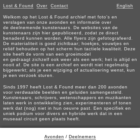
Lost & Found
Over
Contact
English
Welkom op het Lost & Found archief met foto’s en
verslagen van onze avonden en informatie over
de deelnemende kunstenaars. De websites van de
kunstenaars zijn hier gepubliceerd, zodat ze direct
benaderd kunnen worden. Alle flyers zijn gefotografeerd.
De materialiteit is goed zichtbaar; hoekjes, vouwtjes en
reliëf behouden op het scherm hun tactiele kwaliteit. Deze
site heeft de vorm van een groeimodel
en gedraagt zichzelf ook weer als een werk; het is altijd en
nooit af. De site is een archief en wordt niet regelmatig
bijgewerkt; als je een wijziging of actualisering wenst, kun
je een verzoek sturen.
Sinds 1997 heeft Lost & Found meer dan 200 avonden
voor verdwaalde beelden en geluiden samengesteld.
Kunstenaars, schrijvers, wetenschappers en muzikanten
laten werk in ontwikkeling zien, experimenteren of tonen
werk dat (nog) niet in hun oeuvre past. Een specifiek en
uniek podium voor divers en hybride werk dat in een
museaal circuit geen plaats heeft.
Avonden
/
Deelnemers