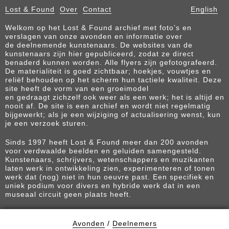
Lost & Found
Over
Contact
English
Welkom op het Lost & Found archief met foto’s en
verslagen van onze avonden en informatie over
de deelnemende kunstenaars. De websites van de
kunstenaars zijn hier gepubliceerd, zodat ze direct
benaderd kunnen worden. Alle flyers zijn gefotografeerd.
De materialiteit is goed zichtbaar; hoekjes, vouwtjes en
reliëf behouden op het scherm hun tactiele kwaliteit. Deze
site heeft de vorm van een groeimodel
en gedraagt zichzelf ook weer als een werk; het is altijd en
nooit af. De site is een archief en wordt niet regelmatig
bijgewerkt; als je een wijziging of actualisering wenst, kun
je een verzoek sturen.
Sinds 1997 heeft Lost & Found meer dan 200 avonden
voor verdwaalde beelden en geluiden samengesteld.
Kunstenaars, schrijvers, wetenschappers en muzikanten
laten werk in ontwikkeling zien, experimenteren of tonen
werk dat (nog) niet in hun oeuvre past. Een specifiek en
uniek podium voor divers en hybride werk dat in een
museaal circuit geen plaats heeft.
Avonden
/
Deelnemers