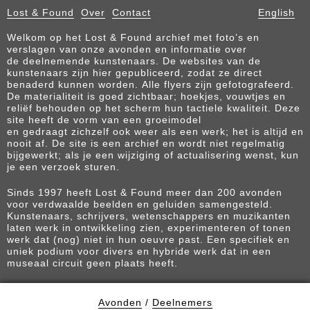
Lost & Found
Over
Contact
English
Welkom op het Lost & Found archief met foto’s en
verslagen van onze avonden en informatie over
de deelnemende kunstenaars. De websites van de
kunstenaars zijn hier gepubliceerd, zodat ze direct
benaderd kunnen worden. Alle flyers zijn gefotografeerd.
De materialiteit is goed zichtbaar; hoekjes, vouwtjes en
reliëf behouden op het scherm hun tactiele kwaliteit. Deze
site heeft de vorm van een groeimodel
en gedraagt zichzelf ook weer als een werk; het is altijd en
nooit af. De site is een archief en wordt niet regelmatig
bijgewerkt; als je een wijziging of actualisering wenst, kun
je een verzoek sturen.
Sinds 1997 heeft Lost & Found meer dan 200 avonden
voor verdwaalde beelden en geluiden samengesteld.
Kunstenaars, schrijvers, wetenschappers en muzikanten
laten werk in ontwikkeling zien, experimenteren of tonen
werk dat (nog) niet in hun oeuvre past. Een specifiek en
uniek podium voor divers en hybride werk dat in een
museaal circuit geen plaats heeft.
Avonden
/
Deelnemers